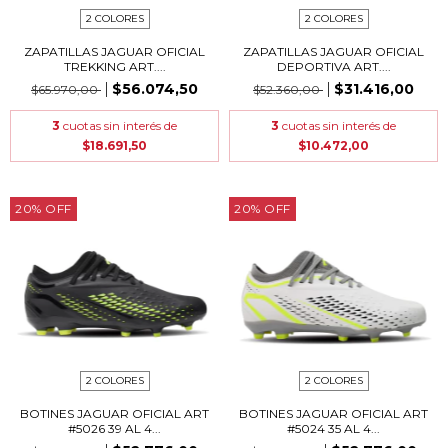
2 COLORES
2 COLORES
ZAPATILLAS JAGUAR OFICIAL
ZAPATILLAS JAGUAR OFICIAL
TREKKING ART....
DEPORTIVA ART....
$56.074,50
$31.416,00
$65.970,00
$52.360,00
3
cuotas sin interés de
3
cuotas sin interés de
$18.691,50
$10.472,00
20
%
OFF
20
%
OFF
2 COLORES
2 COLORES
BOTINES JAGUAR OFICIAL ART
BOTINES JAGUAR OFICIAL ART
#5026 39 AL 4...
#5024 35 AL 4...