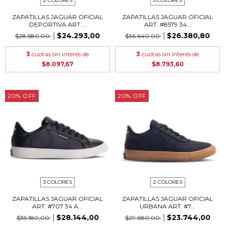
2 COLORES
3 COLORES
ZAPATILLAS JAGUAR OFICIAL
ZAPATILLAS JAGUAR OFICIAL
DEPORTIVA ART....
ART. #8579 34...
$24.293,00
$26.380,80
$28.580,00
$36.640,00
3
cuotas sin interés de
3
cuotas sin interés de
$8.097,67
$8.793,60
20
%
OFF
20
%
OFF
3 COLORES
2 COLORES
ZAPATILLAS JAGUAR OFICIAL
ZAPATILLAS JAGUAR OFICIAL
ART. #707 34 A...
URBANA ART. #7...
$28.144,00
$23.744,00
$35.180,00
$29.680,00