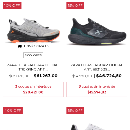
10
%
OFF
15
%
OFF
ENVÍO GRATIS
3 COLORES
ZAPATILLAS JAGUAR OFICIAL
ZAPATILLAS JAGUAR OFICIAL
TREKKING ART....
ART. #9316 39...
$61.263,00
$46.724,50
$68.070,00
$54.970,00
3
cuotas sin interés de
3
cuotas sin interés de
$20.421,00
$15.574,83
40
%
OFF
15
%
OFF