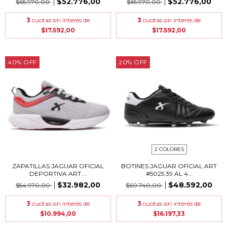
$52.776,00
$52.776,00
$65.970,00
$65.970,00
3
cuotas sin interés de
3
cuotas sin interés de
$17.592,00
$17.592,00
40
%
OFF
20
%
OFF
2 COLORES
ZAPATILLAS JAGUAR OFICIAL
BOTINES JAGUAR OFICIAL ART
DEPORTIVA ART....
#5025 39 AL 4...
$32.982,00
$48.592,00
$54.970,00
$60.740,00
3
cuotas sin interés de
3
cuotas sin interés de
$10.994,00
$16.197,33