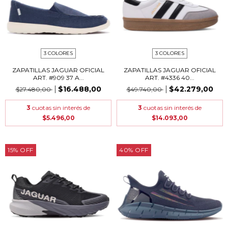
3 COLORES
3 COLORES
ZAPATILLAS JAGUAR OFICIAL
ZAPATILLAS JAGUAR OFICIAL
ART. #909 37 A...
ART. #4336 40...
$16.488,00
$42.279,00
$27.480,00
$49.740,00
3
cuotas sin interés de
3
cuotas sin interés de
$5.496,00
$14.093,00
15
%
OFF
40
%
OFF