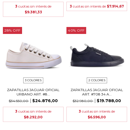
3
cuotas sin interés de
3
cuotas sin interés de
$7.914,67
$9.381,33
28
%
OFF
40
%
OFF
3 COLORES
2 COLORES
ZAPATILLAS JAGUAR OFICIAL
ZAPATILLAS JAGUAR OFICIAL
URBANO ART. #8...
ART. #708 34 A...
$24.876,00
$19.788,00
$34.550,00
$32.980,00
3
cuotas sin interés de
3
cuotas sin interés de
$8.292,00
$6.596,00