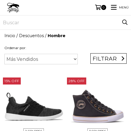
MENÚ
0
Inicio
/
Descuentos
/
Hombre
Ordenar por:
FILTRAR
15
%
OFF
28
%
OFF