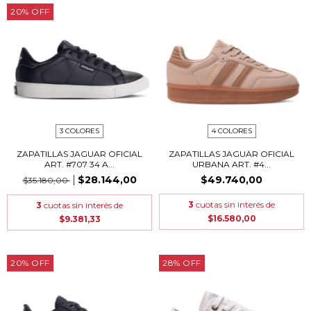
20
%
OFF
3 COLORES
4 COLORES
ZAPATILLAS JAGUAR OFICIAL
ZAPATILLAS JAGUAR OFICIAL
ART. #707 34 A...
URBANA ART. #4...
$28.144,00
$49.740,00
$35.180,00
3
cuotas sin interés de
3
cuotas sin interés de
$16.580,00
$9.381,33
20
%
OFF
28
%
OFF