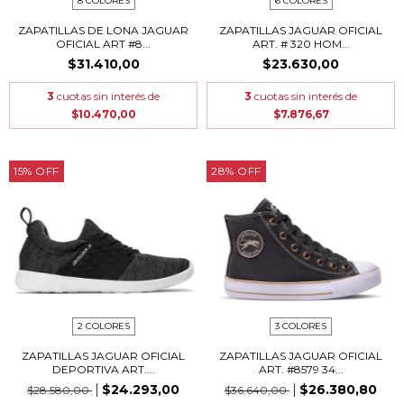
8 COLORES
6 COLORES
ZAPATILLAS DE LONA JAGUAR
ZAPATILLAS JAGUAR OFICIAL
OFICIAL ART #8...
ART. # 320 HOM...
$31.410,00
$23.630,00
3
cuotas sin interés de
3
cuotas sin interés de
$10.470,00
$7.876,67
15
%
OFF
28
%
OFF
2 COLORES
3 COLORES
ZAPATILLAS JAGUAR OFICIAL
ZAPATILLAS JAGUAR OFICIAL
DEPORTIVA ART....
ART. #8579 34...
$24.293,00
$26.380,80
$28.580,00
$36.640,00