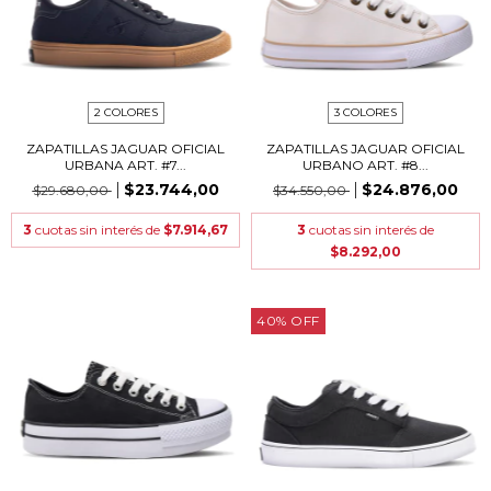
2 COLORES
3 COLORES
ZAPATILLAS JAGUAR OFICIAL
ZAPATILLAS JAGUAR OFICIAL
URBANA ART. #7...
URBANO ART. #8...
$23.744,00
$24.876,00
$29.680,00
$34.550,00
3
cuotas sin interés de
$7.914,67
3
cuotas sin interés de
$8.292,00
40
%
OFF