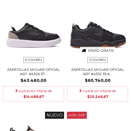
ENVÍO GRATIS
6 COLORES
3 COLORES
ZAPATILLAS JAGUAR OFICIAL
ZAPATILLAS JAGUAR OFICIAL
ART. #4326 37...
ART #4332 35 A...
$43.460,00
$60.740,00
3
cuotas sin interés de
3
cuotas sin interés de
$14.486,67
$20.246,67
NUEVO
40
%
OFF