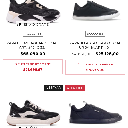
ENVÍO GRATIS
4 COLORES
3 COLORES
ZAPATILLAS JAGUAR OFICIAL
ZAPATILLAS JAGUAR OFICIAL
ART. #4340 35...
URBANA ART. #8...
$65.090,00
$25.128,00
$41.880,00
3
cuotas sin interés de
3
cuotas sin interés de
$21.696,67
$8.376,00
NUEVO
40
%
OFF
ENVÍO GRATIS