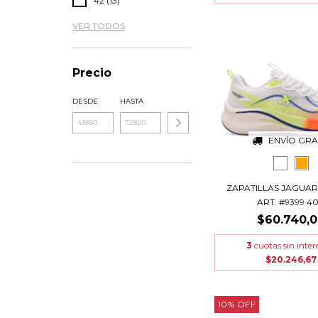
42 (13)
VER TODOS
Precio
DESDE
HASTA
ENVÍO GRA
ZAPATILLAS JAGUAR
ART. #9399 40.
$60.740,
3
cuotas sin inter
$20.246,67
10
%
OFF