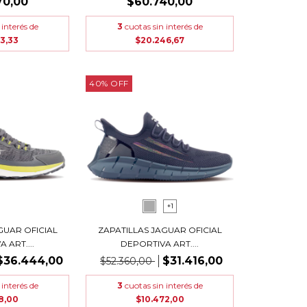
70,00
$60.740,00
 interés de
3
cuotas sin interés de
23,33
$20.246,67
40
%
OFF
+1
GUAR OFICIAL
ZAPATILLAS JAGUAR OFICIAL
 ART....
DEPORTIVA ART....
$36.444,00
$31.416,00
$52.360,00
 interés de
3
cuotas sin interés de
48,00
$10.472,00