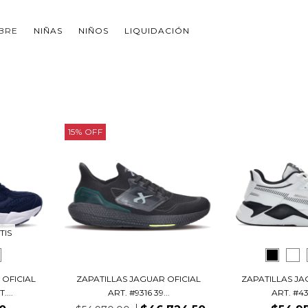
BRE
NIÑAS
NIÑOS
LIQUIDACIÓN
15
%
OFF
TIS
 OFICIAL
ZAPATILLAS JAGUAR OFICIAL
ZAPATILLAS JA
...
ART. #9316 39...
ART. #432