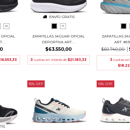
ENVÍO GRATIS
+2
+1
 OFICIAL
ZAPATILLAS JAGUAR OFICIAL
ZAPATILLAS JA
...
DEPORTIVA ART....
ART. #938
00
$63.550,00
$60.740,00
16.553,33
3
cuotas sin interés de
$21.183,33
3
cuotas sin
$18.2
15
%
OFF
15
%
OFF
TIS