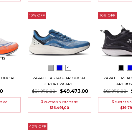
10
%
OFF
10
%
OFF
TIS
+1
 OFICIAL
ZAPATILLAS JAGUAR OFICIAL
ZAPATILLAS JA
..
DEPORTIVA ART....
ART. #938
00
$49.473,00
$54.970,00
$65.970,00
és de
3
cuotas sin interés de
3
cuotas sin
$16.491,00
$19.79
40
%
OFF