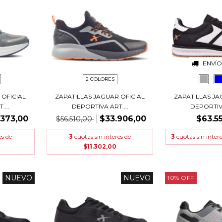
ENVÍO
2 COLORES
 OFICIAL
ZAPATILLAS JAGUAR OFICIAL
ZAPATILLAS JA
...
DEPORTIVA ART....
DEPORTIVA
.373,00
$33.906,00
$63.5
$56.510,00
és de
3
cuotas sin interés de
3
cuotas sin inter
$11.302,00
NUEVO
NUEVO
10
%
OFF