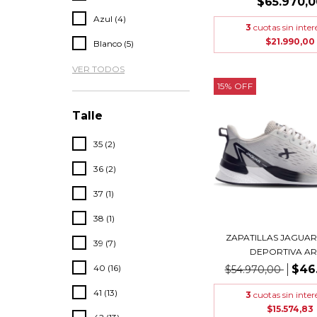
$65.970,0
Azul (4)
3
cuotas sin inter
$21.990,00
Blanco (5)
VER TODOS
15
%
OFF
Talle
35 (2)
36 (2)
37 (1)
38 (1)
ZAPATILLAS JAGUAR
39 (7)
DEPORTIVA ART.
$46
40 (16)
$54.970,00
41 (13)
3
cuotas sin inter
$15.574,83