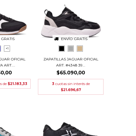
 GRATIS
ENVÍO GRATIS
+1
GUAR OFICIAL
ZAPATILLAS JAGUAR OFICIAL
 ART....
ART. #4348 39...
50,00
$65.090,00
és de
$21.183,33
3
cuotas sin interés de
$21.696,67