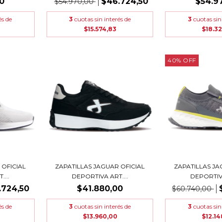
0
$46.724,50
$54.9
$54.970,00
és de
3
cuotas sin interés de
3
cuotas sin
$15.574,83
$18.3
40
%
OFF
 OFICIAL
ZAPATILLAS JAGUAR OFICIAL
ZAPATILLAS JA
...
DEPORTIVA ART....
DEPORTIVA
.724,50
$41.880,00
$60.740,00
és de
3
cuotas sin interés de
3
cuotas sin
$13.960,00
$12.1