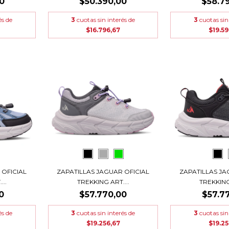
0
$50.390,00
$58.7
és de
3
cuotas sin interés de
3
cuotas sin
$16.796,67
$19.59
 OFICIAL
ZAPATILLAS JAGUAR OFICIAL
ZAPATILLAS JA
..
TREKKING ART....
TREKKING 
0
$57.770,00
$57.7
és de
3
cuotas sin interés de
3
cuotas sin
$19.256,67
$19.25