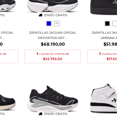
TIS
ENVÍO GRATIS
+1
 OFICIAL
ZAPATILLAS JAGUAR OFICIAL
ZAPATILLAS JA
...
DEPORTIVA ART....
URBANA AR
00
$68.190,00
$51.9
és de
3
cuotas sin interés de
3
cuotas sin
$22.730,00
$17.32
TIS
ENVÍO GRATIS