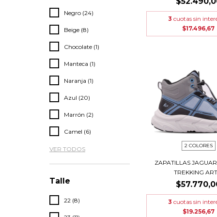
$52.490,0
Negro (24)
3
cuotas sin inter
$17.496,67
Beige (8)
Chocolate (1)
Manteca (1)
Naranja (1)
Azul (20)
Marrón (2)
Camel (6)
2 COLORES
VER TODOS
ZAPATILLAS JAGUAR
TREKKING ART..
Talle
$57.770,0
22 (8)
3
cuotas sin inter
$19.256,67