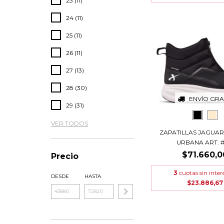
23 (11)
24 (11)
25 (11)
26 (11)
27 (13)
28 (30)
ENVÍO GRA
29 (31)
VER TODOS
ZAPATILLAS JAGUAR
URBANA ART. #4
$71.660,0
Precio
3
cuotas sin inter
DESDE
HASTA
$23.886,67