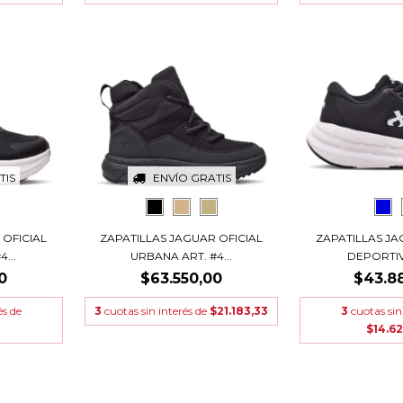
TIS
ENVÍO GRATIS
 OFICIAL
ZAPATILLAS JAGUAR OFICIAL
ZAPATILLAS JA
...
URBANA ART. #4...
DEPORTIV
0
$63.550,00
$43.8
és de
3
cuotas sin interés de
$21.183,33
3
cuotas sin
$14.6