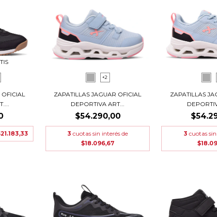
TIS
+2
 OFICIAL
ZAPATILLAS JAGUAR OFICIAL
ZAPATILLAS JA
...
DEPORTIVA ART...
DEPORTIV
0
$54.290,00
$54.2
21.183,33
3
cuotas sin interés de
3
cuotas sin
$18.096,67
$18.0