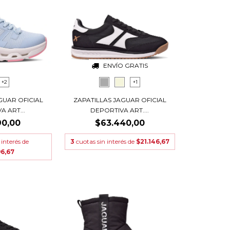
ENVÍO GRATIS
+2
+1
GUAR OFICIAL
ZAPATILLAS JAGUAR OFICIAL
A ART...
DEPORTIVA ART....
90,00
$63.440,00
 interés de
3
cuotas sin interés de
$21.146,67
96,67