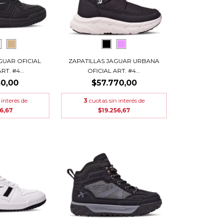
GUAR OFICIAL
ZAPATILLAS JAGUAR URBANA
T. #4...
OFICIAL ART. #4...
80,00
$57.770,00
 interés de
3
cuotas sin interés de
6,67
$19.256,67