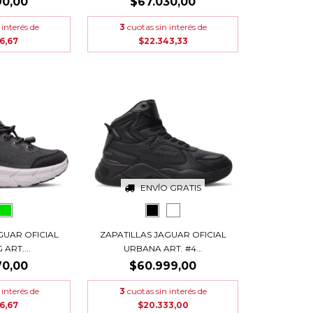
90,00
$67.030,00
 interés de
3
cuotas sin interés de
6,67
$22.343,33
ENVÍO GRATIS
GUAR OFICIAL
ZAPATILLAS JAGUAR OFICIAL
ART....
URBANA ART. #4...
70,00
$60.999,00
 interés de
3
cuotas sin interés de
6,67
$20.333,00