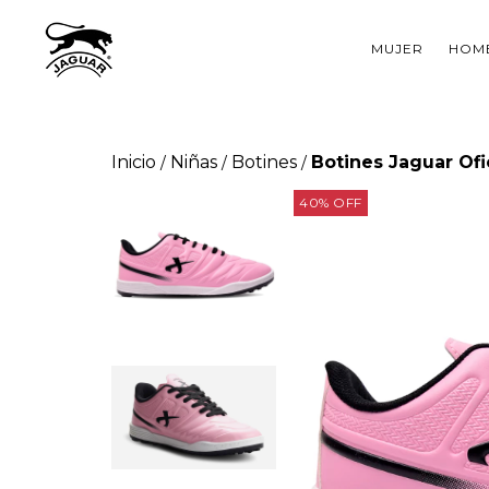
MUJER
HOM
Inicio
Niñas
Botines
Botines Jaguar Ofi
/
/
/
40
%
OFF