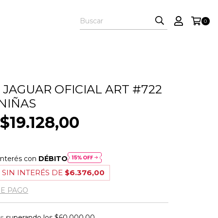
0
 JAGUAR OFICIAL ART #722
 NIÑAS
$19.128,00
interés con
DÉBITO
 SIN INTERÉS DE
$6.376,00
DE PAGO
is
superando los
$60.000,00