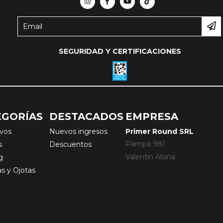
SEGURIDAD Y CERTIFICACIONES
EGORÍAS
DESTACADOS
EMPRESA
ivos
Nuevos ingresos
Primer Round SRL
Pampa 981
s
Descuentos
Valentin Alsina
g
as y Ojotas
s
l