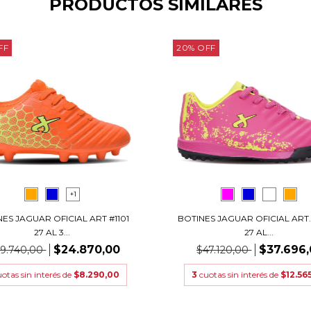
PRODUCTOS SIMILARES
FF
20
%
OFF
+1
ES JAGUAR OFICIAL ART #1101
BOTINES JAGUAR OFICIAL ART.
27 AL 3...
27 AL...
$24.870,00
$37.696
9.740,00
$47.120,00
uotas sin interés de
$8.290,00
3
cuotas sin interés de
$12.56