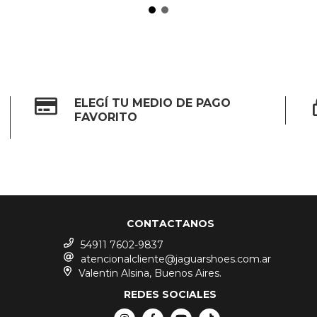
ELEGÍ TU MEDIO DE PAGO
FAVORITO
CONTACTANOS
54911 7602-9837
atencionalcliente@jaguarshoes.com.ar
Valentin Alsina, Buenos Aires.
REDES SOCIALES