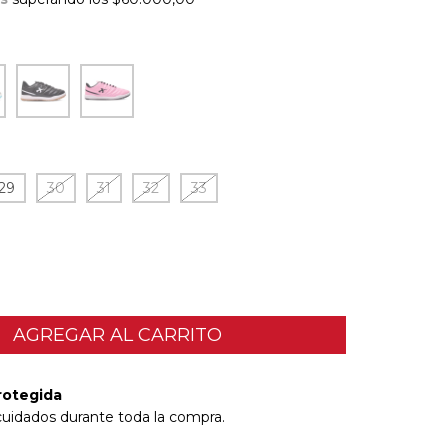
29
30
31
32
33
rotegida
cuidados durante toda la compra.