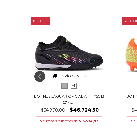
15
%
OFF
50
%
O
ENVÍO GRATIS
+1
. #5017
BOTINES JAGUAR OFICIAL ART. #5018
BOTIN
27 AL...
$46.724,50
$54.970,00
$4
0,00
3
cuotas sin interés de
$15.574,83
3
c