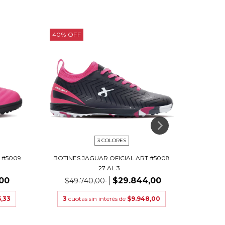
40
%
OFF
40
%
O
3 COLORES
 #5009
BOTINES JAGUAR OFICIAL ART #5008
BOTINE
27 AL 3...
,00
$29.844,00
$49.740,00
$4
5,33
3
cuotas sin interés de
$9.948,00
3
cu