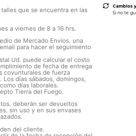
Cambios y
e talles que se encuentra en las
Si no te gu
nes a viernes de 8 a 16 hrs.
edio de Mercado Envíos, una
 email para hacer el seguimiento
tal Ud. puede calcular el costo
umplimiento de fecha de entrega
s coyunturales de fuerza
 Los días sábados, domingos,
 como días laborales.
cepto Tierra del Fuego.
tos, deberán ser devueltos
es, sin uso y en sus envases
hazados.
den del cliente.
rtir de la fecha de recepción del