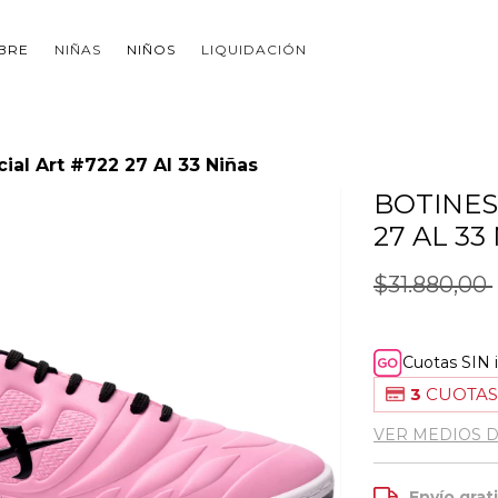
BRE
NIÑAS
NIÑOS
LIQUIDACIÓN
cial Art #722 27 Al 33 Niñas
BOTINES
27 AL 33
$31.880,00
Cuotas SIN 
3
CUOTAS
VER MEDIOS 
Envío grat