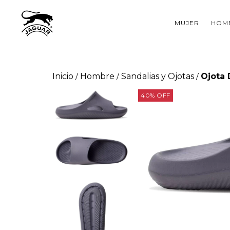
MUJER
HOM
Inicio
Hombre
Sandalias y Ojotas
Ojota 
/
/
/
40
%
OFF