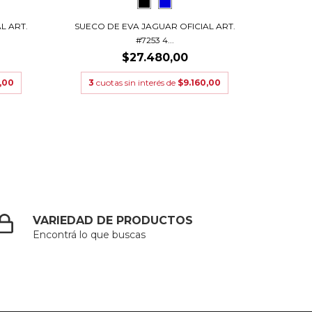
L ART.
SUECO DE EVA JAGUAR OFICIAL ART.
OJOTA 
#7253 4...
$27.480,00
$
,00
3
cuotas sin interés de
$9.160,00
3
cu
VARIEDAD DE PRODUCTOS
Encontrá lo que buscas