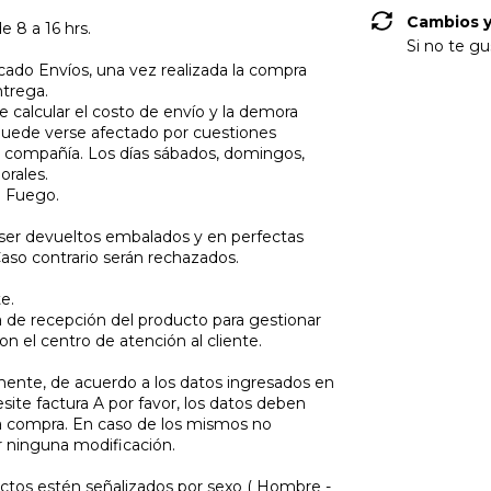
Cambios y
e 8 a 16 hrs.
Si no te gu
ado Envíos, una vez realizada la compra
ntrega.
 calcular el costo de envío y la demora
puede verse afectado por cuestiones
 compañía. Los días sábados, domingos,
orales.
l Fuego.
ser devueltos embalados y en perfectas
Caso contrario serán rechazados.
e.
ha de recepción del producto para gestionar
n el centro de atención al cliente.
amente, de acuerdo a los datos ingresados en
ite factura A por favor, los datos deben
a compra. En caso de los mismos no
 ninguna modificación.
tos estén señalizados por sexo ( Hombre -