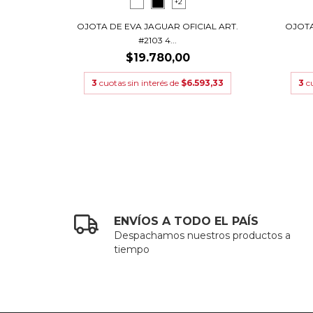
+2
AL ART.
OJOTA DE EVA JAGUAR OFICIAL ART.
OJOTA
#2103 4...
,00
$19.780,00
4,00
3
cuotas sin interés de
$6.593,33
3
c
ENVÍOS A TODO EL PAÍS
Despachamos nuestros productos a
tiempo