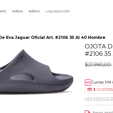
BRE
NIÑAS
NIÑOS
LIQUIDACIÓN
De Eva Jaguar Oficial Art. #2106 35 Al 40 Hombre
OJOTA D
#2106 3
$21.990,00
Cuotas SIN 
3
CUOTAS
VER MEDIOS 
Envío grat