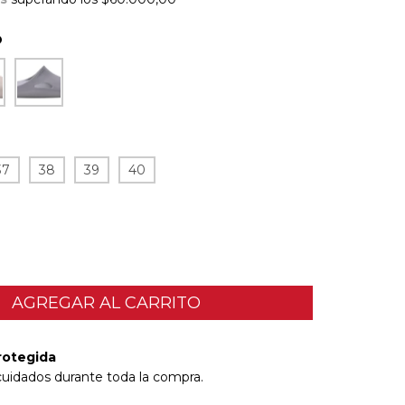
O
37
38
39
40
rotegida
cuidados durante toda la compra.