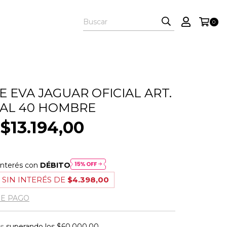
0
E EVA JAGUAR OFICIAL ART.
5 AL 40 HOMBRE
$13.194,00
interés con
DÉBITO
 SIN INTERÉS DE
$4.398,00
DE PAGO
is
superando los
$60.000,00