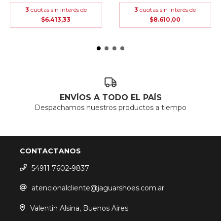
3
cuotas sin interés de
3
cuotas sin interés de
$6.413,33
$8.610,00
ENVÍOS A TODO EL PAÍS
Despachamos nuestros productos a tiempo
CONTACTANOS
54911 7602-9837
atencionalcliente@jaguarshoes.com.ar
Valentin Alsina, Buenos Aires.