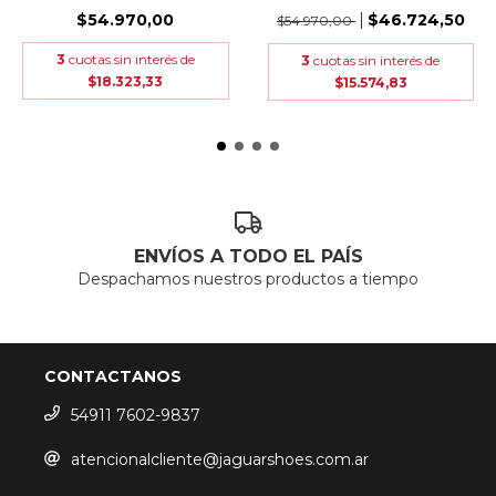
$54.970,00
$46.724,50
$54.970,00
3
cuotas sin interés de
3
cuotas sin interés de
$18.323,33
$15.574,83
ENVÍOS A TODO EL PAÍS
Despachamos nuestros productos a tiempo
CONTACTANOS
54911 7602-9837
atencionalcliente@jaguarshoes.com.ar