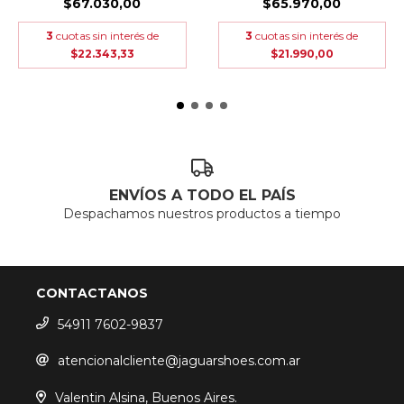
$67.030,00
$65.970,00
3
cuotas sin interés de
3
cuotas sin interés de
$22.343,33
$21.990,00
ENVÍOS A TODO EL PAÍS
Despachamos nuestros productos a tiempo
CONTACTANOS
54911 7602-9837
atencionalcliente@jaguarshoes.com.ar
Valentin Alsina, Buenos Aires.