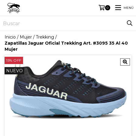
MENÚ
0
Inicio
/
Mujer
/
Trekking
/
Zapatillas Jaguar Oficial Trekking Art. #3095 35 Al 40
Mujer
15
%
OFF
NUEVO