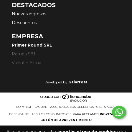
DESTACADOS
Nuevos ingresos
Descuentos
EMPRESA
Primer Round SRL
Pampa 981
Valentin Alsina
Developed by
Galarreta
COPYRIGHT JAGUAR - 2026. TODOS LOS DERECHOS RESERVADOS.
DEFENSA DE LAS Y LOS CONSUMIDORES. PARA RECLAMOS
INGRESÁ ACÁ.
BOTÓN DE ARREPENTIMIENTO
Al navegar por este sitio
aceptás el uso de cookies
para