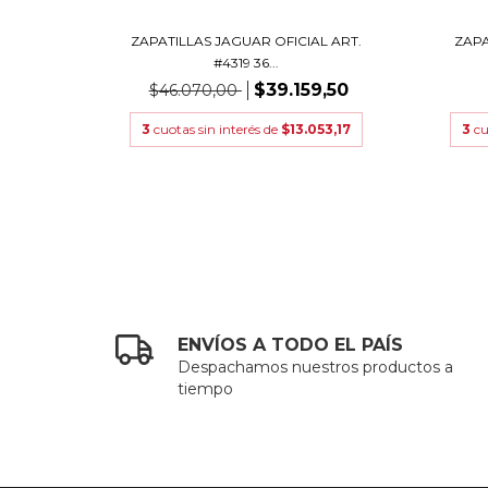
IAL
ZAPATILLAS JAGUAR OFICIAL ART.
ZAPA
#4319 36...
$39.159,50
$46.070,00
0,00
3
cuotas sin interés de
$13.053,17
3
cu
ENVÍOS A TODO EL PAÍS
Despachamos nuestros productos a
tiempo