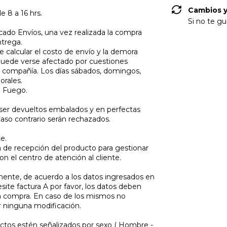
Cambios y
e 8 a 16 hrs.
Si no te gu
ado Envíos, una vez realizada la compra
ntrega.
 calcular el costo de envío y la demora
puede verse afectado por cuestiones
 compañía. Los días sábados, domingos,
orales.
l Fuego.
ser devueltos embalados y en perfectas
Caso contrario serán rechazados.
e.
ha de recepción del producto para gestionar
n el centro de atención al cliente.
amente, de acuerdo a los datos ingresados en
ite factura A por favor, los datos deben
a compra. En caso de los mismos no
 ninguna modificación.
tos estén señalizados por sexo ( Hombre -