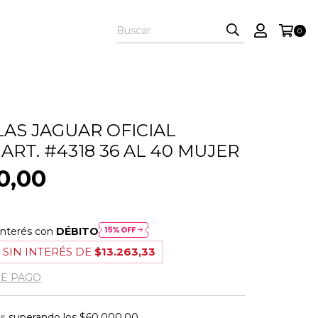
0
LAS JAGUAR OFICIAL
ART. #4318 36 AL 40 MUJER
0,00
interés con
DÉBITO
 SIN INTERÉS DE
$13.263,33
DE PAGO
is
superando los
$60.000,00