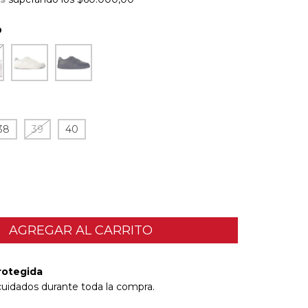
O
38
39
40
rotegida
cuidados durante toda la compra.