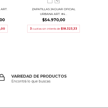
+2
 ART.
ZAPATILLAS JAGUAR OFICIAL
ZA
URBANA ART. #4...
,00
$54.970,00
,00
3
cuotas sin interés de
$18.323,33
3
cu
VARIEDAD DE PRODUCTOS
Encontrá lo que buscas