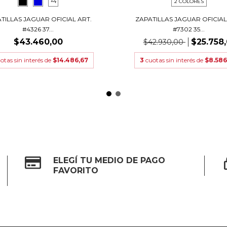
+4
2 COLORES
TILLAS JAGUAR OFICIAL ART.
ZAPATILLAS JAGUAR OFICIAL
#4326 37...
#7302 35...
$43.460,00
$25.758
$42.930,00
otas sin interés de
$14.486,67
3
cuotas sin interés de
$8.586
ELEGÍ TU MEDIO DE PAGO
FAVORITO