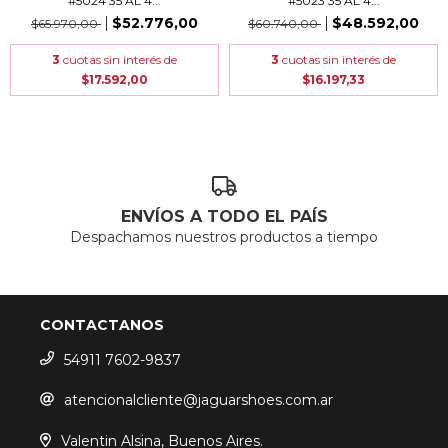
#5024 35 AL 4...
#5023 35 AL 4...
$52.776,00
$48.592,00
$65.970,00
$60.740,00
3
cuotas sin interés de
3
cuotas sin interés de
$17.592,00
$16.197,33
ENVÍOS A TODO EL PAÍS
Despachamos nuestros productos a tiempo
CONTACTANOS
54911 7602-9837
atencionalcliente@jaguarshoes.com.ar
Valentin Alsina, Buenos Aires.