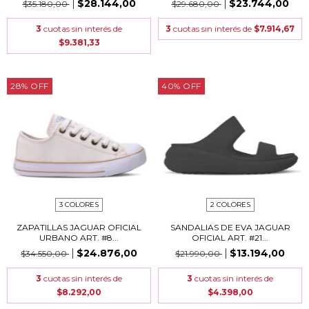
$28.144,00
$23.744,00
$35.180,00
$29.680,00
3
cuotas sin interés de
3
cuotas sin interés de
$7.914,67
$9.381,33
28
%
OFF
40
%
OFF
3 COLORES
2 COLORES
ZAPATILLAS JAGUAR OFICIAL
SANDALIAS DE EVA JAGUAR
URBANO ART. #8...
OFICIAL ART. #21...
$24.876,00
$13.194,00
$34.550,00
$21.990,00
3
cuotas sin interés de
3
cuotas sin interés de
$8.292,00
$4.398,00