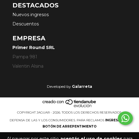
DESTACADOS
Nuevos ingresos
Descuentos
EMPRESA
Primer Round SRL
Pampa 981
Valentin Alsina
Developed by
Galarreta
COPYRIGHT JAGUAR - 2026. TODOS LOS DERECHOS RESERVADOS.
DEFENSA DE LAS Y LOS CONSUMIDORES. PARA RECLAMOS
INGRESÁ ACÁ.
BOTÓN DE ARREPENTIMIENTO
Al navegar por este sitio
aceptás el uso de cookies
para