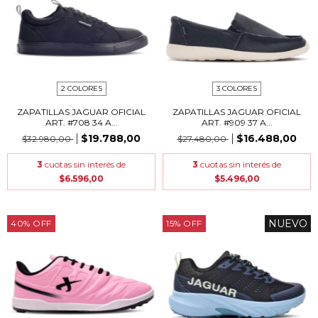
2 COLORES
3 COLORES
ZAPATILLAS JAGUAR OFICIAL
ZAPATILLAS JAGUAR OFICIAL
ART. #708 34 A...
ART. #909 37 A...
$19.788,00
$16.488,00
$32.980,00
$27.480,00
3
cuotas sin interés de
3
cuotas sin interés de
$6.596,00
$5.496,00
NUEVO
40
%
OFF
15
%
OFF