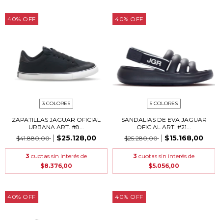
40
%
OFF
40
%
OFF
3 COLORES
5 COLORES
ZAPATILLAS JAGUAR OFICIAL
SANDALIAS DE EVA JAGUAR
URBANA ART. #8...
OFICIAL ART. #21...
$25.128,00
$15.168,00
$41.880,00
$25.280,00
3
cuotas sin interés de
3
cuotas sin interés de
$8.376,00
$5.056,00
40
%
OFF
40
%
OFF