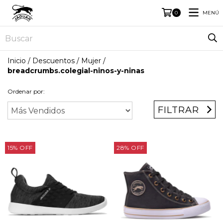
MENÚ
0
Inicio
/
Descuentos
/
Mujer
/
breadcrumbs.colegial-ninos-y-ninas
Ordenar por:
FILTRAR
15
%
OFF
28
%
OFF