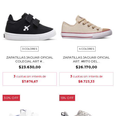
3 COLORES
4 COLORES
ZAPATILLAS JAGUAR OFICIAL
ZAPATILLAS JAGUAR OFICIAL
COLEGIAL ART #...
ART. #8170 DEL...
$23.630,00
$26.170,00
3
cuotas sin interés de
3
cuotas sin interés de
$7.876,67
$8.723,33
30
%
OFF
15
%
OFF