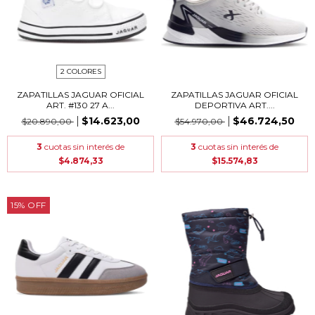
2 COLORES
ZAPATILLAS JAGUAR OFICIAL
ZAPATILLAS JAGUAR OFICIAL
ART. #130 27 A...
DEPORTIVA ART....
$14.623,00
$46.724,50
$20.890,00
$54.970,00
3
cuotas sin interés de
3
cuotas sin interés de
$4.874,33
$15.574,83
15
%
OFF