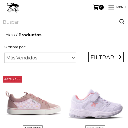
MENÚ
0
Inicio
/
Productos
Ordenar por:
FILTRAR
40
%
OFF