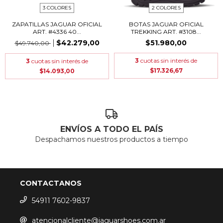
3 COLORES
2 COLORES
ZAPATILLAS JAGUAR OFICIAL
BOTAS JAGUAR OFICIAL
ART. #4336 40...
TREKKING ART. #3108...
$42.279,00
$51.980,00
$49.740,00
3
cuotas sin interés de
3
cuotas sin interés de
$17.326,67
$14.093,00
ENVÍOS A TODO EL PAÍS
Despachamos nuestros productos a tiempo
CONTACTANOS
54911 7602-9837
atencionalcliente@jaguarshoes.com.ar