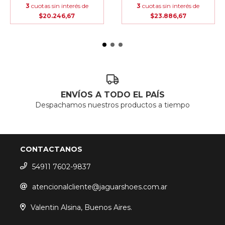
3
cuotas sin interés de
3
cuotas sin interés de
$20.246,67
$23.886,67
ENVÍOS A TODO EL PAÍS
Despachamos nuestros productos a tiempo
CONTACTANOS
54911 7602-9837
atencionalcliente@jaguarshoes.com.ar
Valentin Alsina, Buenos Aires.