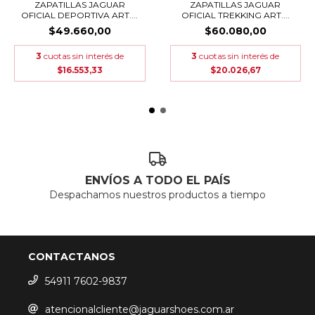
ZAPATILLAS JAGUAR
ZAPATILLAS JAGUAR
OFICIAL DEPORTIVA ART....
OFICIAL TREKKING ART....
$49.660,00
$60.080,00
3
cuotas sin interés de
3
cuotas sin interés de
$16.553,33
$20.026,67
ENVÍOS A TODO EL PAÍS
Despachamos nuestros productos a tiempo
CONTACTANOS
54911 7602-9837
atencionalcliente@jaguarshoes.com.ar