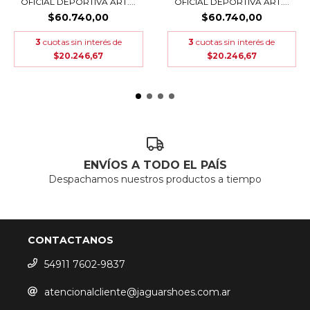
OFICIAL DEPORTIVA ART....
OFICIAL DEPORTIVA ART....
$60.740,00
$60.740,00
3
cuotas sin interés de
3
cuotas sin interés de
$20.246,67
$20.246,67
ENVÍOS A TODO EL PAÍS
Despachamos nuestros productos a tiempo
CONTACTANOS
54911 7602-9837
atencionalcliente@jaguarshoes.com.ar